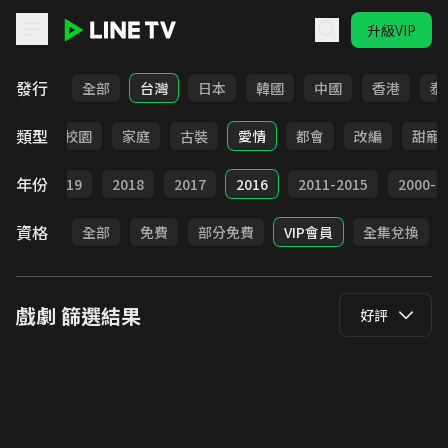
升級VIP
LINE TV - 戲劇
發行
全部
台灣
日本
韓國
中國
香港
泰
類型
職場
校園
家庭
古裝
愛情
都會
改編
甜寵
年份
020
2019
2018
2017
2016
2011-2015
2000-2
資格
全部
免費
部分免費
VIP會員
全集兌換
戲劇
篩選結果
好評