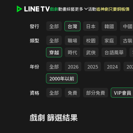
戲劇
動畫
綜藝
更多
活動
追神劇只要銅板價
LINE TV - 戲劇
發行
全部
台灣
日本
韓國
中國
類型
全部
職場
校園
家庭
古裝
穿越
時代
武俠
台語風華
年份
全部
2026
2025
2024
20
2000年以前
資格
全部
免費
部分免費
VIP會員
戲劇
篩選結果