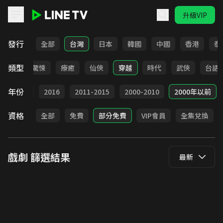
升級VIP
LINE TV - 戲劇
發行
全部
台灣
日本
韓國
中國
香港
泰
類型
奇幻
驚悚
療癒
仙俠
穿越
時代
武俠
台語
年份
2017
2016
2011-2015
2000-2010
2000年以前
資格
全部
免費
部分免費
VIP會員
全集兌換
戲劇
篩選結果
最新