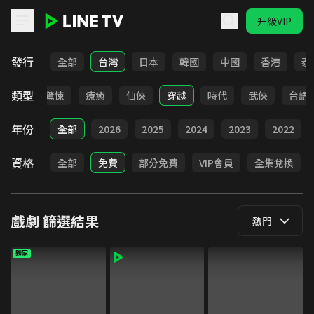
升級VIP
LINE TV - 戲劇
發行
全部
台灣
日本
韓國
中國
香港
泰
類型
奇幻
驚悚
療癒
仙俠
穿越
時代
武俠
台語
年份
全部
2026
2025
2024
2023
2022
資格
全部
免費
部分免費
VIP會員
全集兌換
戲劇
篩選結果
熱門
獨家