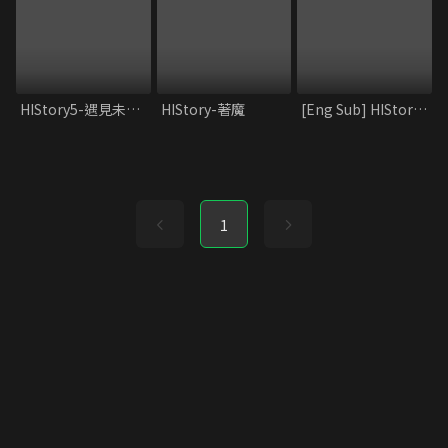
HIStory5-遇見未來的你
HIStory-著魔
[Eng Sub] HIStory1_Obsession
1