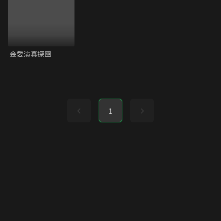
金愛演真探團
1