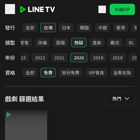
升級VIP
LINE TV - 戲劇
發行
全部
台灣
日本
韓國
中國
香港
泰
類型
愛情
都會
改編
甜寵
懸疑
喜劇
勵志
BL
年份
024
2023
2022
2021
2020
2019
2018
201
資格
全部
免費
部分免費
VIP會員
全集兌換
戲劇
篩選結果
熱門