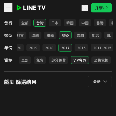
升級VIP
LINE TV - 戲劇
發行
全部
台灣
日本
韓國
中國
香港
泰
類型
愛情
都會
改編
甜寵
懸疑
喜劇
勵志
BL
年份
021
2020
2019
2018
2017
2016
2011-2015
資格
全部
免費
部分免費
VIP會員
全集兌換
戲劇
篩選結果
最新