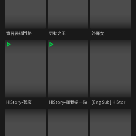
實習醫師鬥格
勞動之王
外鄉女
HIStory-著魔
HIStory-離我遠一點
[Eng Sub] HIStory1_MY HERO