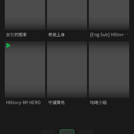
女仨的婚事
老爸上身
[Eng Sub] HIStory1_Obsession
HIStory-MY HERO
守護寶地
咕咾小姐