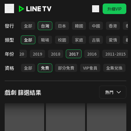
升級VIP
LINE TV - 戲劇
發行
全部
台灣
日本
韓國
中國
香港
泰
類型
全部
職場
校園
家庭
古裝
愛情
都
年份
021
2020
2019
2018
2017
2016
2011-2015
資格
全部
免費
部分免費
VIP會員
全集兌換
戲劇
篩選結果
熱門