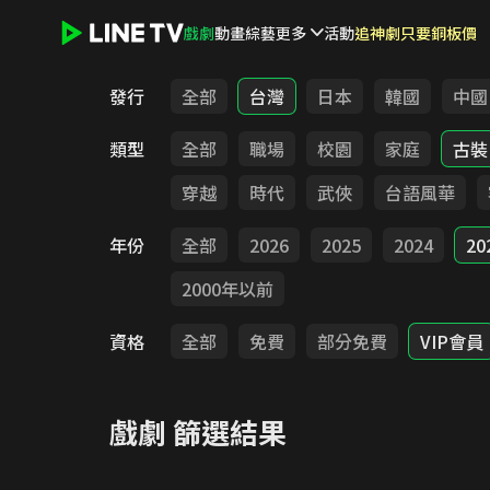
戲劇
動畫
綜藝
更多
活動
追神劇只要銅板價
LINE TV - 戲劇
發行
全部
台灣
日本
韓國
中國
類型
全部
職場
校園
家庭
古裝
穿越
時代
武俠
台語風華
年份
全部
2026
2025
2024
20
2000年以前
資格
全部
免費
部分免費
VIP會員
戲劇
篩選結果