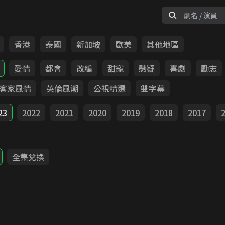
香港
泰國
新加坡
歐美
其他地區
愛情
都會
改編
甜寵
懸疑
喜劇
勵志
客家風情
英倫風潮
公視精選
雙字幕
23
2022
2021
2020
2019
2018
2017
全集兌換