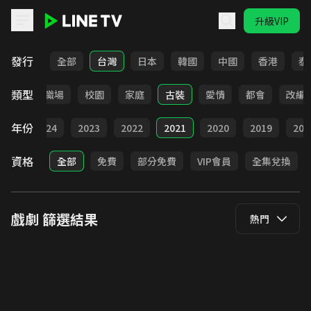
升級VIP
LINE TV - 戲劇
發行
全部
台灣
日本
韓國
中國
香港
泰
類型
全部
職場
校園
家庭
古裝
愛情
都會
改編
年份
025
2024
2023
2022
2021
2020
2019
201
資格
全部
免費
部分免費
VIP會員
全集兌換
戲劇
篩選結果
熱門