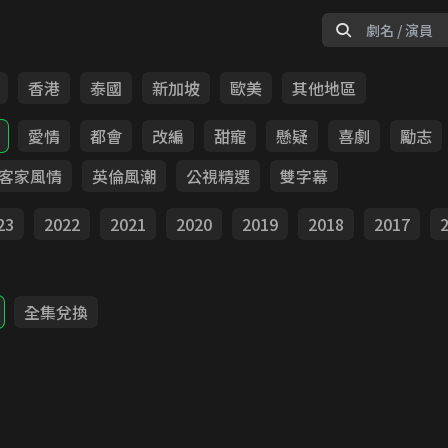
香港
泰國
新加坡
歐美
其他地區
愛情
都會
改編
甜寵
懸疑
喜劇
勵志
客家風情
英倫風潮
公視精選
雙字幕
23
2022
2021
2020
2019
2018
2017
全集兌換