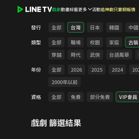
戲劇
動畫
綜藝
更多
活動
追神劇只要銅板價
LINE TV - 戲劇
發行
全部
台灣
日本
韓國
中國
類型
全部
職場
校園
家庭
古裝
穿越
時代
武俠
台語風華
年份
全部
2026
2025
2024
20
2000年以前
資格
全部
免費
部分免費
VIP會員
戲劇
篩選結果