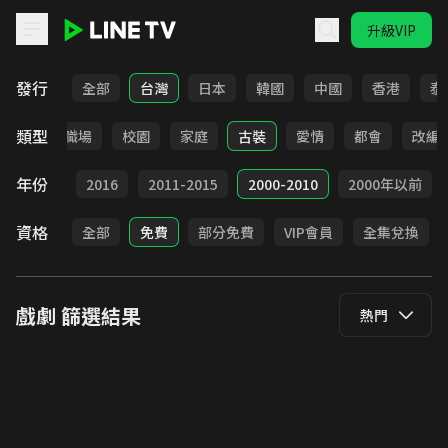
升級VIP
LINE TV - 戲劇
發行
全部
台灣
日本
韓國
中國
香港
泰
類型
全部
職場
校園
家庭
古裝
愛情
都會
改編
年份
2017
2016
2011-2015
2000-2010
2000年以前
資格
全部
免費
部分免費
VIP會員
全集兌換
戲劇
篩選結果
熱門