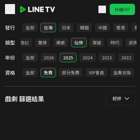
升級VIP
LINE TV - 戲劇
發行
全部
台灣
日本
韓國
中國
香港
泰
類型
BL
奇幻
驚悚
療癒
仙俠
穿越
時代
武俠
年份
全部
2026
2025
2024
2023
2022
資格
全部
免費
部分免費
VIP會員
全集兌換
戲劇
篩選結果
好評