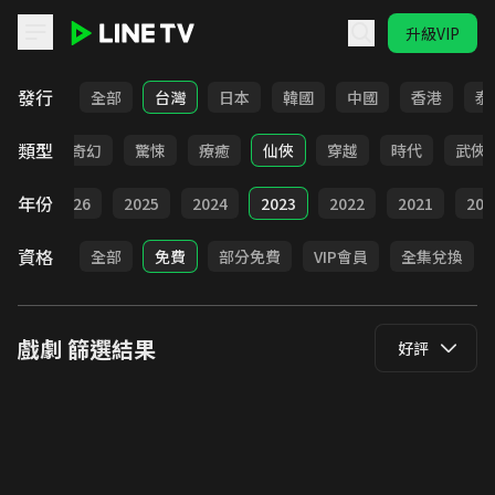
升級VIP
LINE TV - 戲劇
發行
全部
台灣
日本
韓國
中國
香港
泰
類型
BL
奇幻
驚悚
療癒
仙俠
穿越
時代
武俠
年份
全部
2026
2025
2024
2023
2022
2021
202
資格
全部
免費
部分免費
VIP會員
全集兌換
戲劇
篩選結果
好評