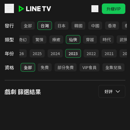
升級VIP
LINE TV - 戲劇
發行
全部
台灣
日本
韓國
中國
香港
泰
類型
BL
奇幻
驚悚
療癒
仙俠
穿越
時代
武俠
年份
全部
2026
2025
2024
2023
2022
2021
202
資格
全部
免費
部分免費
VIP會員
全集兌換
戲劇
篩選結果
好評