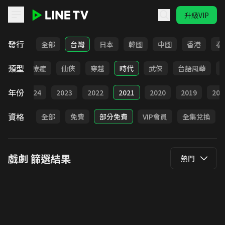
升級VIP
LINE TV - 戲劇
發行
全部
台灣
日本
韓國
中國
香港
泰
類型
驚悚
療癒
仙俠
穿越
時代
武俠
台語風華
年份
025
2024
2023
2022
2021
2020
2019
201
資格
全部
免費
部分免費
VIP會員
全集兌換
戲劇
篩選結果
熱門