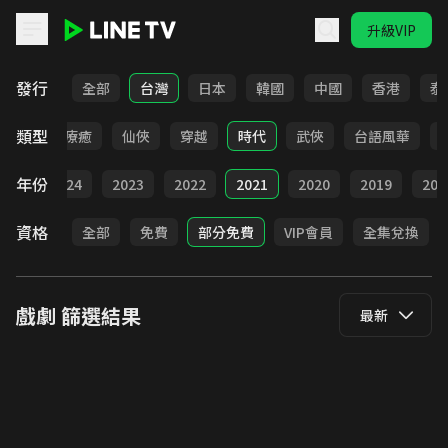
升級VIP
LINE TV - 戲劇
發行
全部
台灣
日本
韓國
中國
香港
泰
類型
驚悚
療癒
仙俠
穿越
時代
武俠
台語風華
年份
025
2024
2023
2022
2021
2020
2019
201
資格
全部
免費
部分免費
VIP會員
全集兌換
戲劇
篩選結果
最新