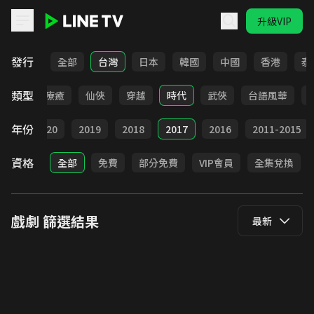
升級VIP
LINE TV - 戲劇
發行
全部
台灣
日本
韓國
中國
香港
泰
類型
驚悚
療癒
仙俠
穿越
時代
武俠
台語風華
年份
021
2020
2019
2018
2017
2016
2011-2015
資格
全部
免費
部分免費
VIP會員
全集兌換
戲劇
篩選結果
最新