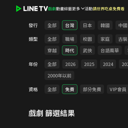
戲劇
動畫
綜藝
更多
活動
請世界吃桌免費看
LINE TV - 戲劇
發行
全部
台灣
日本
韓國
中國
類型
全部
職場
校園
家庭
古裝
穿越
時代
武俠
台語風華
年份
全部
2026
2025
2024
20
2000年以前
資格
全部
免費
部分免費
VIP會員
戲劇
篩選結果