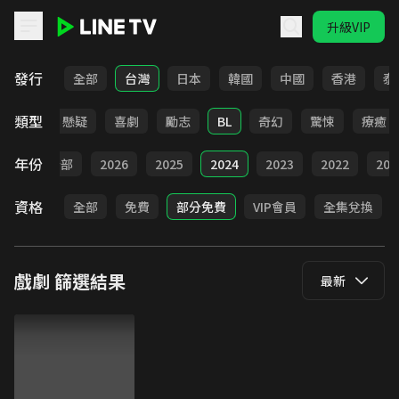
升級VIP
LINE TV - 戲劇
發行
全部
台灣
日本
韓國
中國
香港
泰
類型
甜寵
懸疑
喜劇
勵志
BL
奇幻
驚悚
療癒
年份
全部
2026
2025
2024
2023
2022
202
資格
全部
免費
部分免費
VIP會員
全集兌換
戲劇
篩選結果
最新