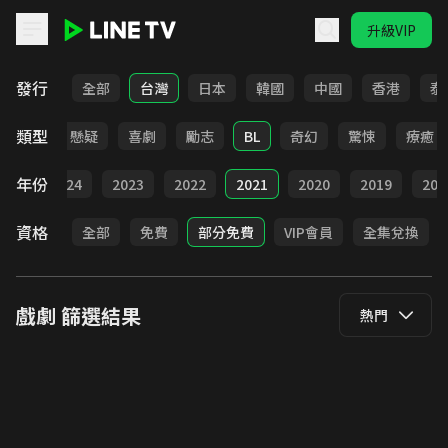
升級VIP
LINE TV - 戲劇
發行
全部
台灣
日本
韓國
中國
香港
泰
類型
甜寵
懸疑
喜劇
勵志
BL
奇幻
驚悚
療癒
年份
025
2024
2023
2022
2021
2020
2019
201
資格
全部
免費
部分免費
VIP會員
全集兌換
戲劇
篩選結果
熱門