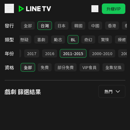
升級VIP
LINE TV - 戲劇
發行
全部
台灣
日本
韓國
中國
香港
泰
類型
甜寵
懸疑
喜劇
勵志
BL
奇幻
驚悚
療癒
年份
9
2018
2017
2016
2011-2015
2000-2010
20
資格
全部
免費
部分免費
VIP會員
全集兌換
戲劇
篩選結果
熱門