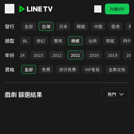
升級VIP
LINE TV - 戲劇
發行
全部
台灣
日本
韓國
中國
香港
泰
類型
勵志
BL
奇幻
驚悚
療癒
仙俠
穿越
時代
年份
025
2024
2023
2022
2021
2020
2019
201
資格
全部
免費
部分免費
VIP會員
全集兌換
戲劇
篩選結果
熱門