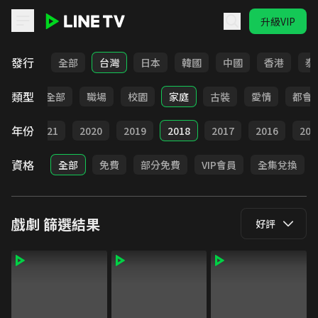
升級VIP
LINE TV - 戲劇
發行
全部
台灣
日本
韓國
中國
香港
泰
類型
全部
職場
校園
家庭
古裝
愛情
都會
年份
022
2021
2020
2019
2018
2017
2016
201
資格
全部
免費
部分免費
VIP會員
全集兌換
戲劇
篩選結果
好評