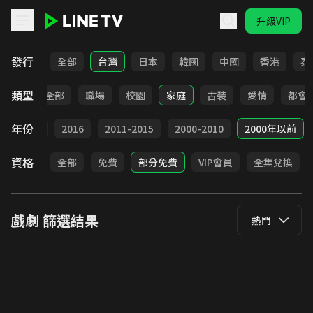
升級VIP
LINE TV - 戲劇
發行
全部
台灣
日本
韓國
中國
香港
泰
類型
全部
職場
校園
家庭
古裝
愛情
都會
年份
2017
2016
2011-2015
2000-2010
2000年以前
資格
全部
免費
部分免費
VIP會員
全集兌換
戲劇
篩選結果
熱門