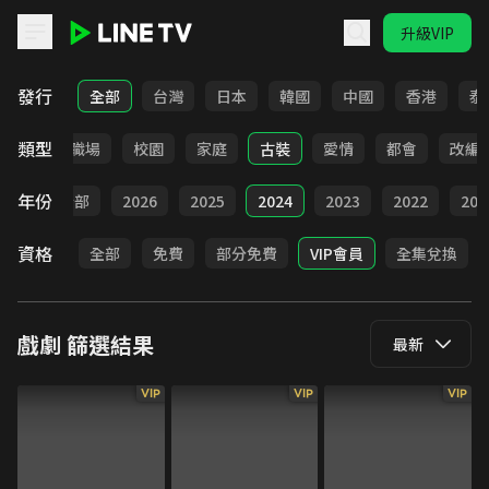
升級VIP
LINE TV - 戲劇
發行
全部
台灣
日本
韓國
中國
香港
泰
類型
全部
職場
校園
家庭
古裝
愛情
都會
改編
年份
全部
2026
2025
2024
2023
2022
202
資格
全部
免費
部分免費
VIP會員
全集兌換
戲劇
篩選結果
最新
VIP
VIP
VIP