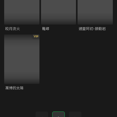
皎月流火
難尋
通靈阿初-顫動岩
VIP
萬博的太陽