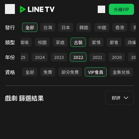
升級VIP
LINE TV - 戲劇
發行
全部
台灣
日本
韓國
中國
香港
泰
類型
全部
職場
校園
家庭
古裝
愛情
都會
改編
年份
026
2025
2024
2023
2022
2021
2020
201
資格
全部
免費
部分免費
VIP會員
全集兌換
戲劇
篩選結果
好評