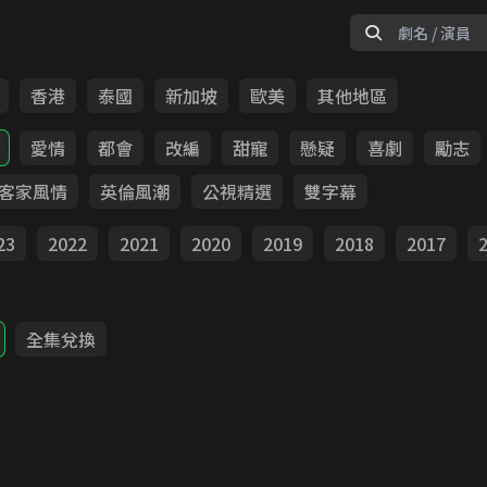
香港
泰國
新加坡
歐美
其他地區
愛情
都會
改編
甜寵
懸疑
喜劇
勵志
客家風情
英倫風潮
公視精選
雙字幕
23
2022
2021
2020
2019
2018
2017
全集兌換