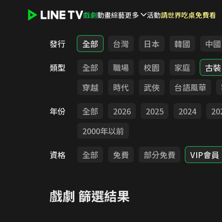
戲劇
動畫
綜藝
更多
活動
請世界吃桌免費看
LINE TV - 戲劇
發行
全部
台灣
日本
韓國
中國
類型
全部
職場
校園
家庭
古裝
穿越
時代
武俠
台語風華
年份
全部
2026
2025
2024
20
2000年以前
資格
全部
免費
部分免費
VIP會員
戲劇
篩選結果