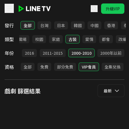
升級VIP
LINE TV - 戲劇
發行
全部
台灣
日本
韓國
中國
香港
泰
類型
全部
職場
校園
家庭
古裝
愛情
都會
改編
年份
2017
2016
2011-2015
2000-2010
2000年以前
資格
全部
免費
部分免費
VIP會員
全集兌換
戲劇
篩選結果
最新