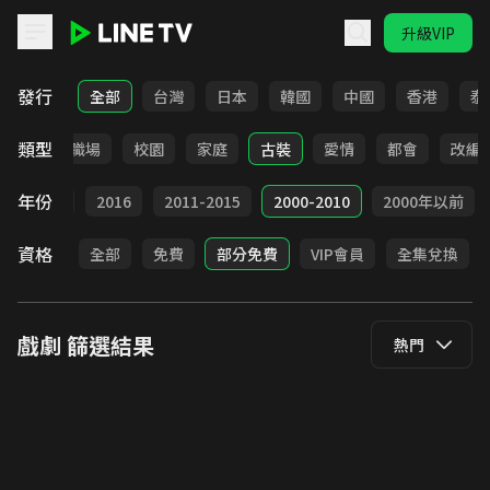
升級VIP
LINE TV - 戲劇
發行
全部
台灣
日本
韓國
中國
香港
泰
類型
全部
職場
校園
家庭
古裝
愛情
都會
改編
年份
2017
2016
2011-2015
2000-2010
2000年以前
資格
全部
免費
部分免費
VIP會員
全集兌換
戲劇
篩選結果
熱門