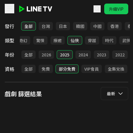
升級VIP
LINE TV - 戲劇
發行
全部
台灣
日本
韓國
中國
香港
泰
類型
BL
奇幻
驚悚
療癒
仙俠
穿越
時代
武俠
年份
全部
2026
2025
2024
2023
2022
資格
全部
免費
部分免費
VIP會員
全集兌換
戲劇
篩選結果
最新