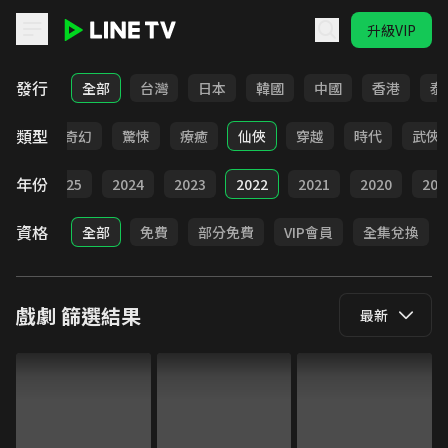
升級VIP
LINE TV - 戲劇
發行
全部
台灣
日本
韓國
中國
香港
泰
類型
BL
奇幻
驚悚
療癒
仙俠
穿越
時代
武俠
年份
026
2025
2024
2023
2022
2021
2020
201
資格
全部
免費
部分免費
VIP會員
全集兌換
戲劇
篩選結果
最新