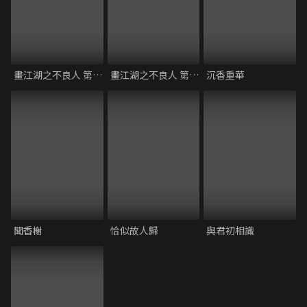
畫江湖之不良人 第二季
畫江湖之不良人 第一季
沉香重華
聞香榭
恰似故人歸
與君初相識