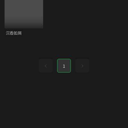
沉香如屑
1