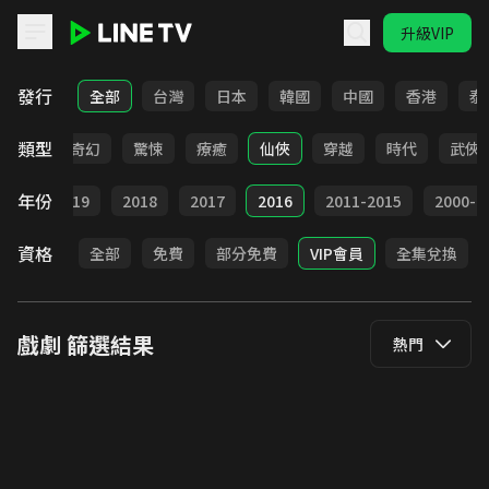
升級VIP
LINE TV - 戲劇
發行
全部
台灣
日本
韓國
中國
香港
泰
類型
BL
奇幻
驚悚
療癒
仙俠
穿越
時代
武俠
年份
020
2019
2018
2017
2016
2011-2015
2000-2
資格
全部
免費
部分免費
VIP會員
全集兌換
戲劇
篩選結果
熱門