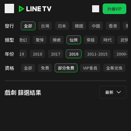
升級VIP
LINE TV - 戲劇
發行
全部
台灣
日本
韓國
中國
香港
泰
類型
BL
奇幻
驚悚
療癒
仙俠
穿越
時代
武俠
年份
020
2019
2018
2017
2016
2011-2015
2000-2
資格
全部
免費
部分免費
VIP會員
全集兌換
戲劇
篩選結果
最新