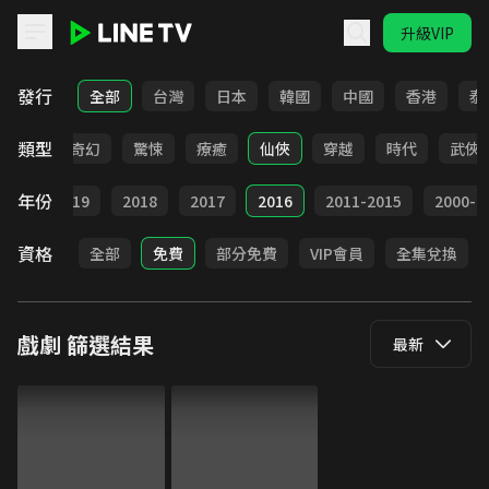
升級VIP
LINE TV - 戲劇
發行
全部
台灣
日本
韓國
中國
香港
泰
類型
BL
奇幻
驚悚
療癒
仙俠
穿越
時代
武俠
年份
020
2019
2018
2017
2016
2011-2015
2000-2
資格
全部
免費
部分免費
VIP會員
全集兌換
戲劇
篩選結果
最新