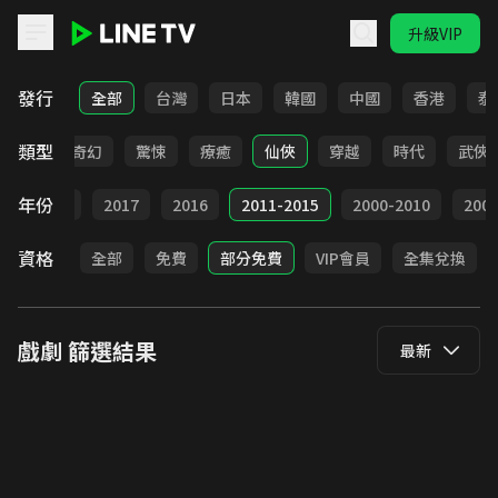
升級VIP
LINE TV - 戲劇
發行
全部
台灣
日本
韓國
中國
香港
泰
類型
BL
奇幻
驚悚
療癒
仙俠
穿越
時代
武俠
年份
9
2018
2017
2016
2011-2015
2000-2010
20
資格
全部
免費
部分免費
VIP會員
全集兌換
戲劇
篩選結果
最新