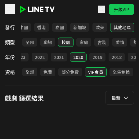
升級VIP
LINE TV - 戲劇
發行
韓國
中國
香港
泰國
新加坡
歐美
其他地區
類型
全部
職場
校園
家庭
古裝
愛情
都
年份
024
2023
2022
2021
2020
2019
2018
201
資格
全部
免費
部分免費
VIP會員
全集兌換
戲劇
篩選結果
最新