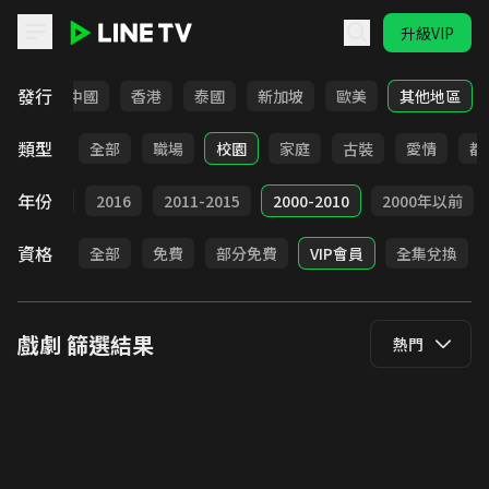
升級VIP
LINE TV - 戲劇
發行
韓國
中國
香港
泰國
新加坡
歐美
其他地區
類型
全部
職場
校園
家庭
古裝
愛情
都
年份
2017
2016
2011-2015
2000-2010
2000年以前
資格
全部
免費
部分免費
VIP會員
全集兌換
戲劇
篩選結果
熱門