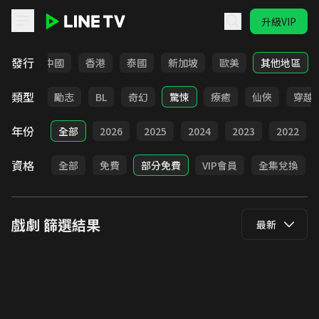
升級VIP
LINE TV - 戲劇
發行
韓國
中國
香港
泰國
新加坡
歐美
其他地區
類型
喜劇
勵志
BL
奇幻
驚悚
療癒
仙俠
穿越
年份
全部
2026
2025
2024
2023
2022
資格
全部
免費
部分免費
VIP會員
全集兌換
戲劇
篩選結果
最新