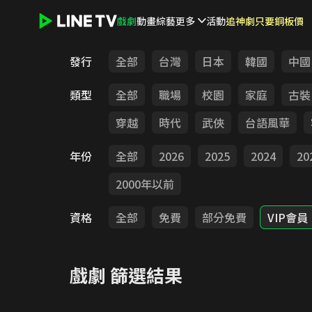
戲劇
動畫
綜藝
更多
活動
追神劇只要銅板價
LINE TV - 戲劇
發行
全部
台灣
日本
韓國
中國
類型
全部
職場
校園
家庭
古裝
穿越
時代
武俠
台語風華
年份
全部
2026
2025
2024
20
2000年以前
資格
全部
免費
部分免費
VIP會員
戲劇
篩選結果