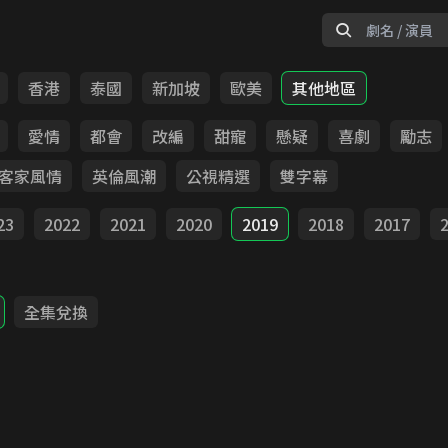
香港
泰國
新加坡
歐美
其他地區
愛情
都會
改編
甜寵
懸疑
喜劇
勵志
客家風情
英倫風潮
公視精選
雙字幕
23
2022
2021
2020
2019
2018
2017
全集兌換