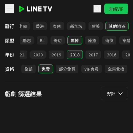
升級VIP
LINE TV - 戲劇
發行
韓國
中國
香港
泰國
新加坡
歐美
其他地區
類型
喜劇
勵志
BL
奇幻
驚悚
療癒
仙俠
穿越
年份
022
2021
2020
2019
2018
2017
2016
201
資格
全部
免費
部分免費
VIP會員
全集兌換
戲劇
篩選結果
好評