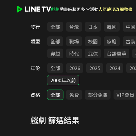
戲劇
動畫
綜藝
更多
活動
人氣韓漫改編動畫
LINE TV - 戲劇
發行
全部
台灣
日本
韓國
中國
類型
全部
職場
校園
家庭
古裝
穿越
時代
武俠
台語風華
年份
全部
2026
2025
2024
20
2000年以前
資格
全部
免費
部分免費
VIP會員
戲劇
篩選結果