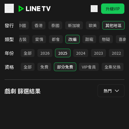
升級VIP
LINE TV - 戲劇
發行
韓國
中國
香港
泰國
新加坡
歐美
其他地區
類型
家庭
古裝
愛情
都會
改編
甜寵
懸疑
喜劇
年份
全部
2026
2025
2024
2023
2022
資格
全部
免費
部分免費
VIP會員
全集兌換
戲劇
篩選結果
熱門