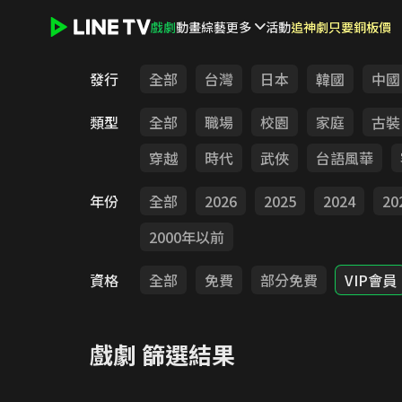
戲劇
動畫
綜藝
更多
活動
追神劇只要銅板價
LINE TV - 戲劇
發行
全部
台灣
日本
韓國
中國
類型
全部
職場
校園
家庭
古裝
穿越
時代
武俠
台語風華
年份
全部
2026
2025
2024
20
2000年以前
資格
全部
免費
部分免費
VIP會員
戲劇
篩選結果