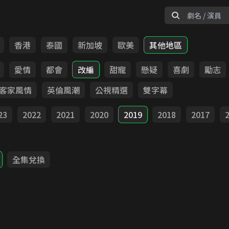
香港
泰國
新加坡
歐美
其他地區
愛情
都會
改編
甜寵
懸疑
喜劇
勵志
客家風情
英倫風潮
公視精選
雙字幕
23
2022
2021
2020
2019
2018
2017
全集兌換