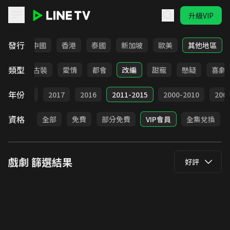
升級VIP
LINE TV - 戲劇
發行
韓國
中國
香港
泰國
新加坡
歐美
其他地區
類型
家庭
古裝
愛情
都會
改編
甜寵
懸疑
喜劇
年份
9
2018
2017
2016
2011-2015
2000-2010
20
資格
全部
免費
部分免費
VIP會員
全集兌換
戲劇
篩選結果
好評