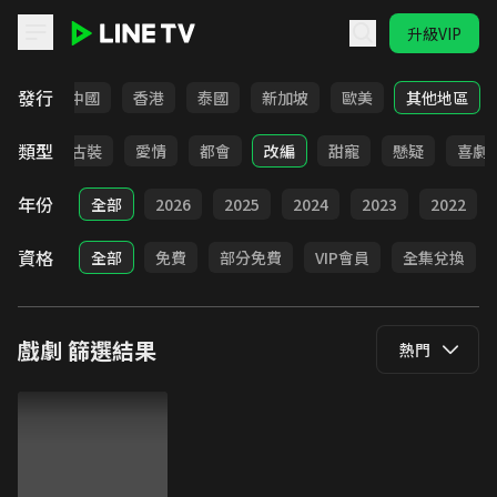
升級VIP
LINE TV - 戲劇
發行
韓國
中國
香港
泰國
新加坡
歐美
其他地區
類型
家庭
古裝
愛情
都會
改編
甜寵
懸疑
喜劇
年份
全部
2026
2025
2024
2023
2022
資格
全部
免費
部分免費
VIP會員
全集兌換
戲劇
篩選結果
熱門