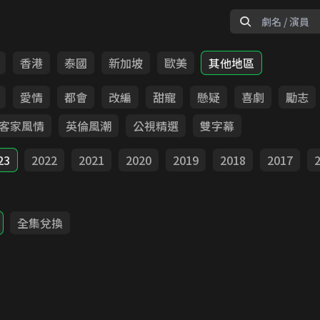
香港
泰國
新加坡
歐美
其他地區
愛情
都會
改編
甜寵
懸疑
喜劇
勵志
客家風情
英倫風潮
公視精選
雙字幕
23
2022
2021
2020
2019
2018
2017
全集兌換