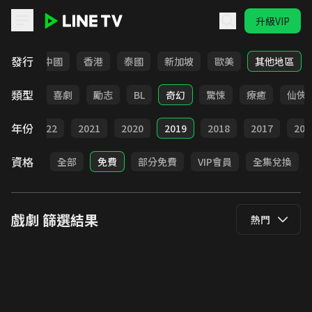
升級VIP
LINE TV - 戲劇
發行
韓國
中國
香港
泰國
新加坡
歐美
其他地區
類型
懸疑
喜劇
勵志
BL
奇幻
驚悚
療癒
仙俠
年份
023
2022
2021
2020
2019
2018
2017
201
資格
全部
免費
部分免費
VIP會員
全集兌換
戲劇
篩選結果
熱門