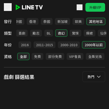
升級VIP
LINE TV - 戲劇
發行
韓國
中國
香港
泰國
新加坡
歐美
其他地區
類型
懸疑
喜劇
勵志
BL
奇幻
驚悚
療癒
仙俠
年份
2017
2016
2011-2015
2000-2010
2000年以前
資格
全部
免費
部分免費
VIP會員
全集兌換
戲劇
篩選結果
熱門