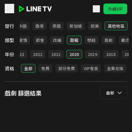
升級VIP
LINE TV - 戲劇
發行
韓國
中國
香港
泰國
新加坡
歐美
其他地區
類型
古裝
愛情
都會
改編
甜寵
懸疑
喜劇
勵志
年份
024
2023
2022
2021
2020
2019
2018
201
資格
全部
免費
部分免費
VIP會員
全集兌換
戲劇
篩選結果
最新