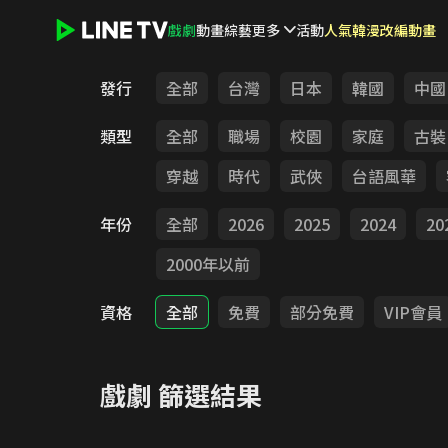
戲劇
動畫
綜藝
更多
活動
人氣韓漫改編動畫
LINE TV - 戲劇
發行
全部
台灣
日本
韓國
中國
類型
全部
職場
校園
家庭
古裝
穿越
時代
武俠
台語風華
年份
全部
2026
2025
2024
20
2000年以前
資格
全部
免費
部分免費
VIP會員
戲劇
篩選結果